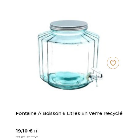
favorite_border
Fontaine À Boisson 6 Litres En Verre Recyclé
19,10 €
HT
22,92 € TTC