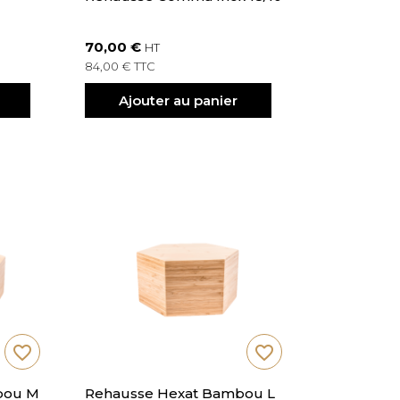
70,00 €
HT
84,00 € TTC
Ajouter au panier
favorite_border
favorite_border
bou M
Rehausse Hexat Bambou L