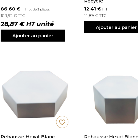
Recyclé
86,60 €
12,41 €
HT
HT
lot de 3 pièces
103,92 € TTC
14,89 € TTC
28,87 € HT unité
Ajouter au panier
Ajouter au panier
favorite_border
Rehausse Hexat Blanc
Rehausse Hexat Blan