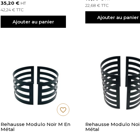
35,20 €
HT
22,68 € TTC
42,24 € TTC
Ajouter au panier
Ajouter au panier
favorite_border
Rehausse Modulo Noir M En
Rehausse Modulo Noir
Métal
Métal