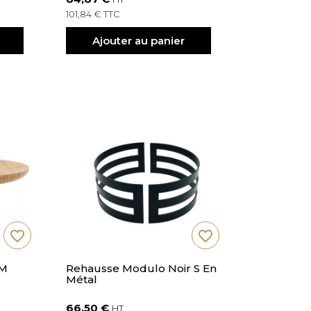
101,84 € TTC
Ajouter au panier
favorite_border
favorite_border
 M
Rehausse Modulo Noir S En
Métal
66,50 €
HT