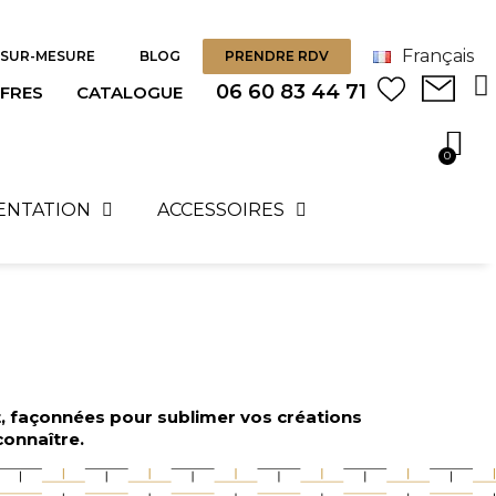
Français
SUR-MESURE
BLOG
PRENDRE RDV
06 60 83 44 71
FRES
CATALOGUE
SENTATION
ACCESSOIRES
t, façonnées pour sublimer vos créations
connaître.