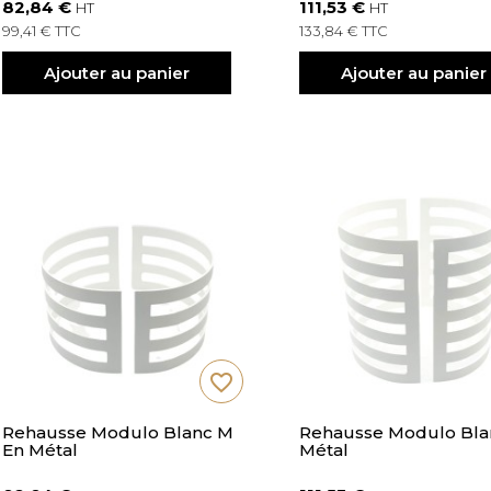
82,84 €
111,53 €
HT
HT
99,41 € TTC
133,84 € TTC
Ajouter au panier
Ajouter au panier
favorite_border
Rehausse Modulo Blanc M
Rehausse Modulo Bla
En Métal
Métal