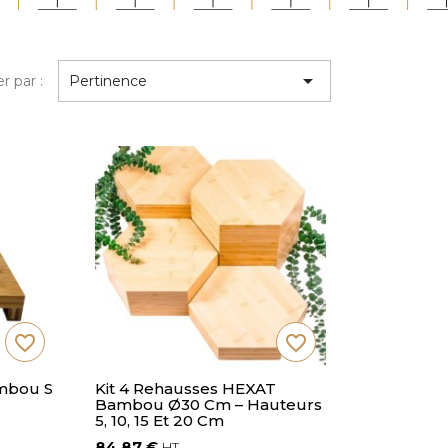

er par :
Pertinence
favorite_border
favorite_border
mbou S
Kit 4 Rehausses HEXAT
Bambou Ø30 Cm – Hauteurs
5, 10, 15 Et 20 Cm
84,87 €
HT