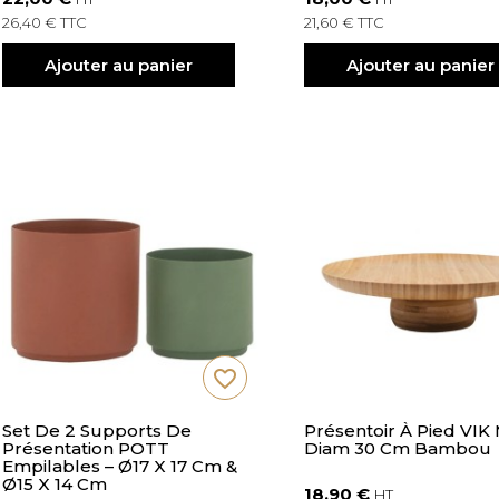
26,40 € TTC
21,60 € TTC
Ajouter au panier
Ajouter au panier
favorite_border
Set De 2 Supports De
Présentoir À Pied VIK
Présentation POTT
Diam 30 Cm Bambou
Empilables – Ø17 X 17 Cm &
Ø15 X 14 Cm
18,90 €
HT