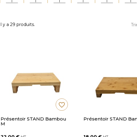
Il y a 29 produits.
Tri
favorite_border
Présentoir STAND Bambou
Présentoir STAND Ba
M
22,00 €
18,00 €
HT
HT