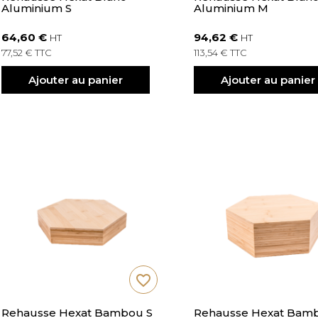
Aluminium S
Aluminium M
64,60 €
94,62 €
HT
HT
77,52 € TTC
113,54 € TTC
Ajouter au panier
Ajouter au panier
favorite_border
Rehausse Hexat Bambou S
Rehausse Hexat Bam