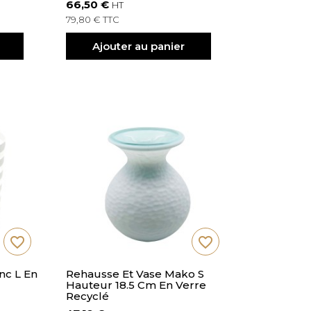
66,50 €
HT
79,80 € TTC
Ajouter au panier
favorite_border
favorite_border
nc L En
Rehausse Et Vase Mako S
Hauteur 18.5 Cm En Verre
Recyclé