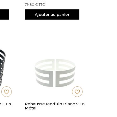
79,80 € TTC
Ajouter au panier
favorite_border
favorite_border
 L En
Rehausse Modulo Blanc S En
Métal