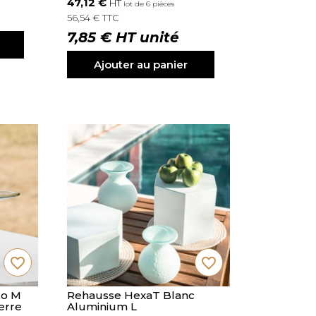
47,12 €
HT
lot de 6 pièces
56,54 € TTC
7,85 € HT unité
Ajouter au panier
favorite_border
favorite_border
ko M
Rehausse HexaT Blanc
erre
Aluminium L