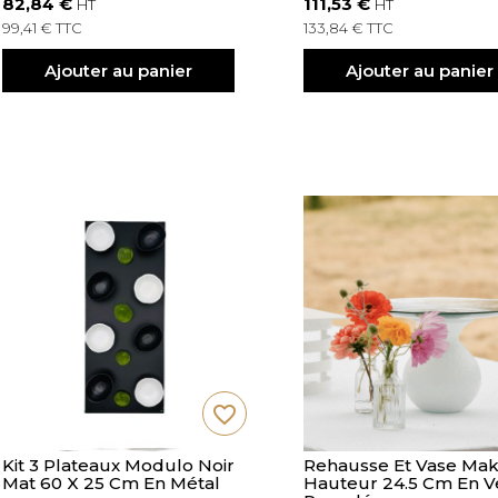
82,84 €
111,53 €
HT
HT
99,41 € TTC
133,84 € TTC
Ajouter au panier
Ajouter au panier
favorite_border
Kit 3 Plateaux Modulo Noir
Rehausse Et Vase Ma
Mat 60 X 25 Cm En Métal
Hauteur 24.5 Cm En V