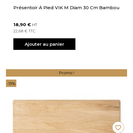
Présentoir À Pied VIK M Diam 30 Cm Bambou
18,90 €
HT
22,68 € TTC
Ajouter au panier
Promo !
-15%
favorite_border