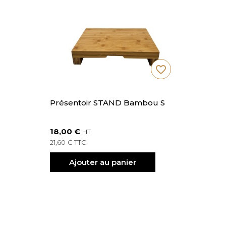
favorite_border
Présentoir STAND Bambou S
18,00 €
HT
21,60 € TTC
Ajouter au panier