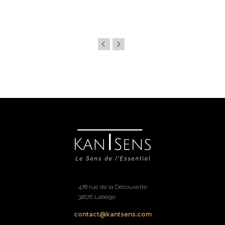
478 rue de la Découverte
31676 Labège
contact@kantsens.com