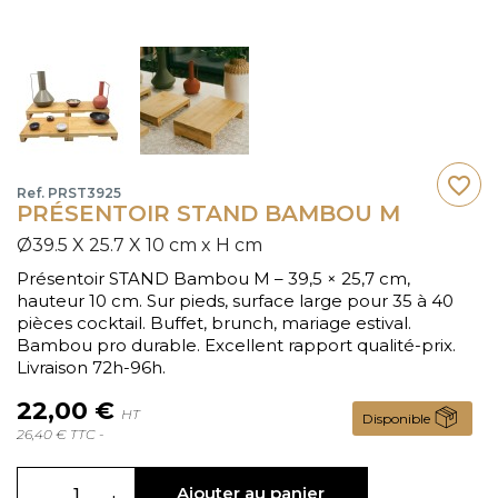
favorite_border
Ref. PRST3925
PRÉSENTOIR STAND BAMBOU M
Ø39.5 X 25.7 X 10 cm x H cm
Présentoir STAND Bambou M – 39,5 × 25,7 cm,
hauteur 10 cm. Sur pieds, surface large pour 35 à 40
pièces cocktail. Buffet, brunch, mariage estival.
Bambou pro durable. Excellent rapport qualité-prix.
Livraison 72h-96h.
22,00 €
HT
Disponible
26,40 € TTC -
Ajouter au panier