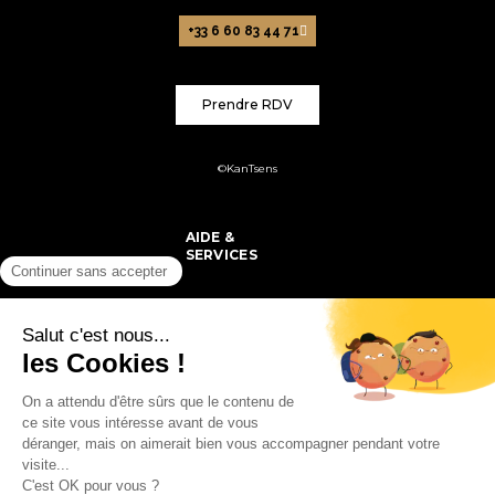
+33 6 60 83 44 71
Prendre RDV
©KanTsens
AIDE &
SERVICES
PRODUITS
MON COMPTE
SUIVEZ-NOUS