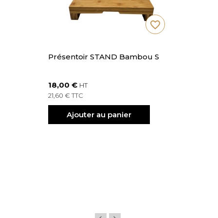
favorite_border
Présentoir STAND Bambou S
18,00 €
HT
21,60 € TTC
Ajouter au panier