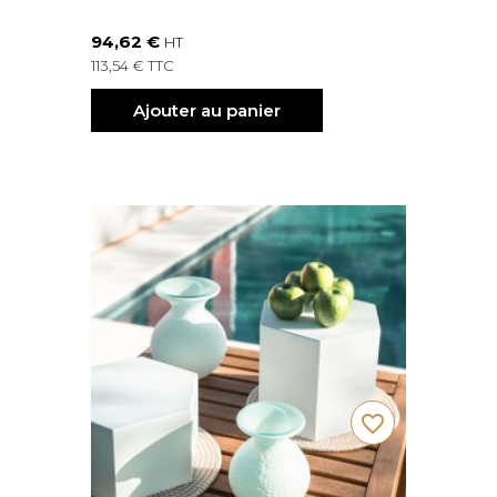
94,62 €
HT
113,54 € TTC
Ajouter au panier
favorite_border