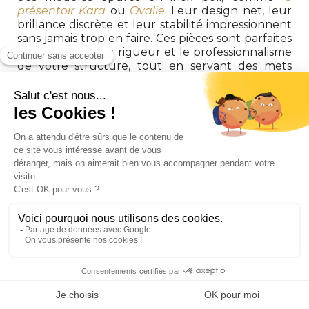
présentoir Kara
ou
Ovalie
. Leur design net, leur
brillance discrète et leur stabilité impressionnent
sans jamais trop en faire. Ces pièces sont parfaites
pour souligner la rigueur et le professionnalisme
de votre structure, tout en servant des mets
avec clarté et hiérarchie.
Lors d’un mariage ou d’une réception privée :
les finitions dorées ou martelées comme celles
du
présentoir GOLD Blanc
feront sensation. Elles
évoquent la fête, l’élégance, les instants
mémorables. Utilisés pour des gâteaux, des
mignardises ou des douceurs, ces supports
ajoutent une touche de luxe à votre mise en
scène sans jamais voler la vedette au contenu.
Si vous organisez un buffet dynamique :
avec
une forte rotation de mets ou une approche plus
contemporaine (type traiteur événementiel, bar à
tapas, food station), misez sur la flexibilité et la
modularité :
des modèles à plateaux amovibles
comme
Kara
, ou à étages comme les
Muse à
coupelles
, sont alors des alliés précieux. Ils