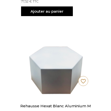
77,52 € TTC
Ajouter au panier
favorite_border
Rehausse Hexat Blanc Aluminium M