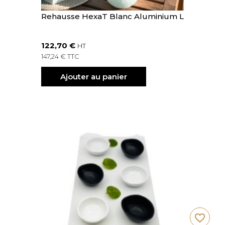
Rehausse HexaT Blanc Aluminium L
122,70 €
HT
147,24 € TTC
Ajouter au panier
favorite_border