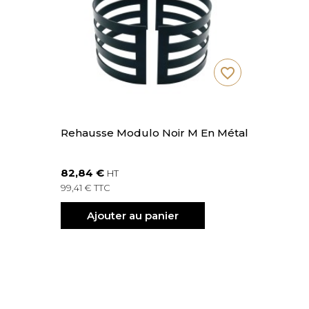
favorite_border
Rehausse Modulo Noir M En Métal
82,84 €
HT
99,41 € TTC
Ajouter au panier