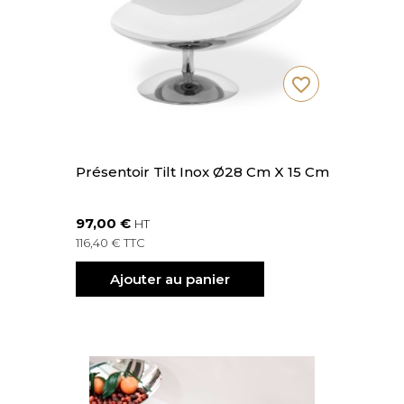
favorite_border
Présentoir Tilt Inox Ø28 Cm X 15 Cm
97,00 €
HT
116,40 € TTC
Ajouter au panier