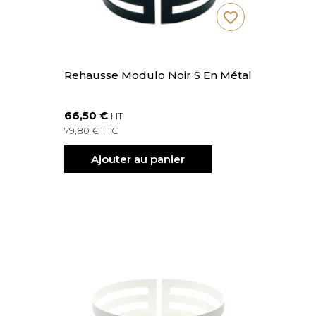
favorite_border
Rehausse Modulo Noir S En Métal
66,50 €
HT
79,80 € TTC
Ajouter au panier