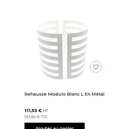
favorite_border
Rehausse Modulo Blanc L En Métal
111,53 €
HT
133,84 € TTC
Ajouter au panier