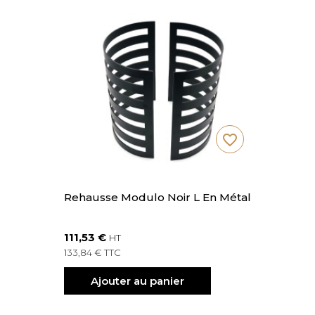
favorite_border
Rehausse Modulo Noir L En Métal
111,53 €
HT
133,84 € TTC
Ajouter au panier