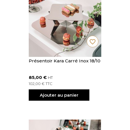
favorite_border
Présentoir Kara Carré Inox 18/10
85,00 €
HT
102,00 € TTC
Ajouter au panier