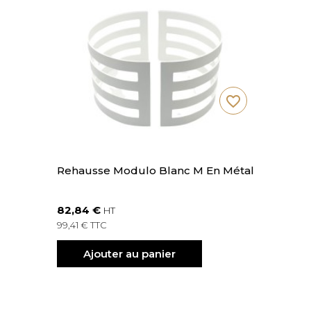
favorite_border
Rehausse Modulo Blanc M En Métal
82,84 €
HT
99,41 € TTC
Ajouter au panier