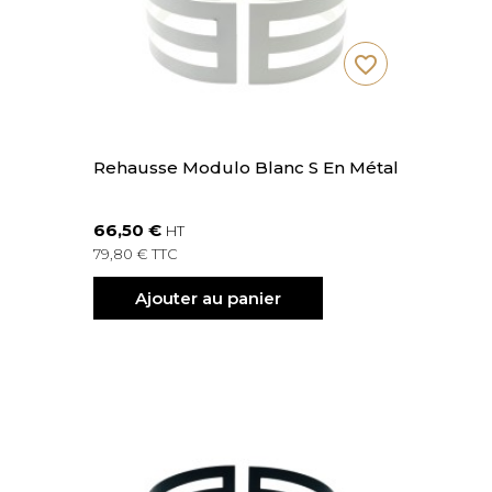
favorite_border
Rehausse Modulo Blanc S En Métal
66,50 €
HT
79,80 € TTC
Ajouter au panier