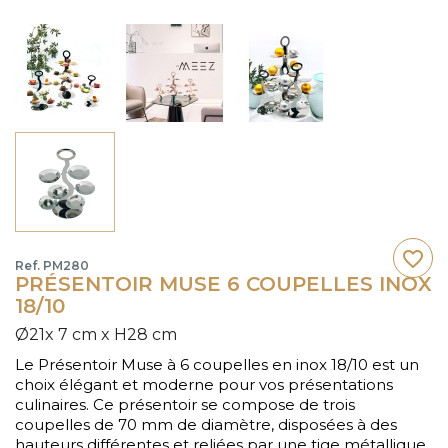
favorite_border
Ref. PM280
PRÉSENTOIR MUSE 6 COUPELLES INOX
18/10
Ø21x 7 cm x H28 cm
Le Présentoir Muse à 6 coupelles en inox 18/10 est un
choix élégant et moderne pour vos présentations
culinaires. Ce présentoir se compose de trois
coupelles de 70 mm de diamètre, disposées à des
hauteurs différentes et reliées par une tige métallique