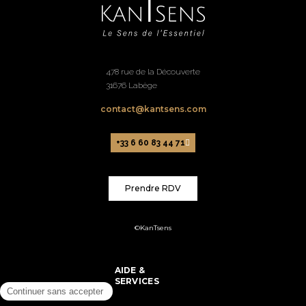
478 rue de la Découverte
31676 Labège
contact@kantsens.com
+33 6 60 83 44 71
Prendre RDV
©KanTsens
AIDE &
SERVICES