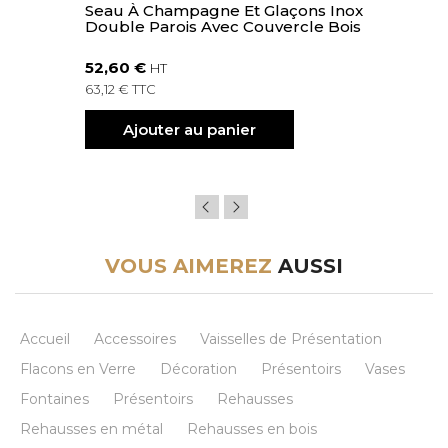
Seau À Champagne Et Glaçons Inox
Double Parois Avec Couvercle Bois
52,60 €
HT
63,12 € TTC
Ajouter au panier
VOUS AIMEREZ
AUSSI
Accueil
Accessoires
Vaisselles de Présentation
Flacons en Verre
Décoration
Présentoirs
Vases
Fontaines
Présentoirs
Rehausses
Rehausses en métal
Rehausses en bois