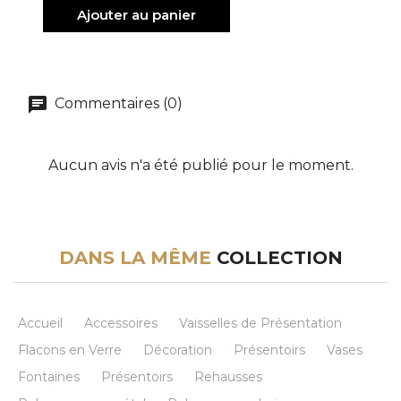
Ajouter au panier
Commentaires (0)
Aucun avis n'a été publié pour le moment.
DANS LA MÊME
COLLECTION
Accueil
Accessoires
Vaisselles de Présentation
Flacons en Verre
Décoration
Présentoirs
Vases
Fontaines
Présentoirs
Rehausses