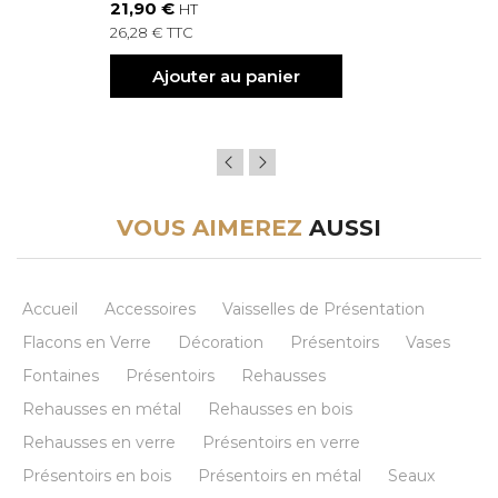
21,90 €
HT
26,28 € TTC
Ajouter au panier
VOUS AIMEREZ
AUSSI
Accueil
Accessoires
Vaisselles de Présentation
Flacons en Verre
Décoration
Présentoirs
Vases
Fontaines
Présentoirs
Rehausses
Rehausses en métal
Rehausses en bois
Rehausses en verre
Présentoirs en verre
Présentoirs en bois
Présentoirs en métal
Seaux