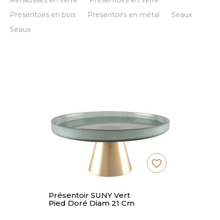
Rehausses en verre
Présentoirs en verre
Présentoirs en bois
Présentoirs en métal
Seaux
Seaux
favorite_border
Présentoir SUNY Vert
Pied Doré Diam 21 Cm