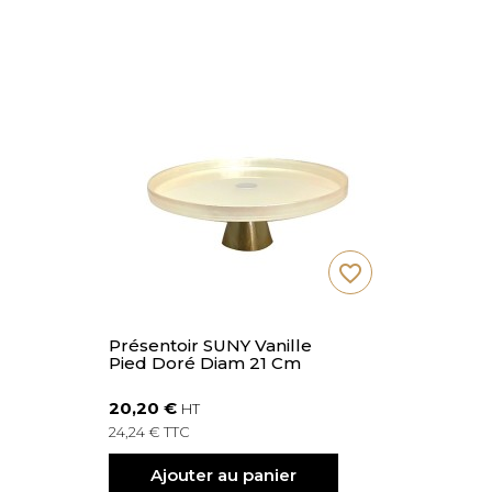
favorite_border
Présentoir SUNY Vanille
Pied Doré Diam 21 Cm
20,20 €
HT
24,24 € TTC
Ajouter au panier