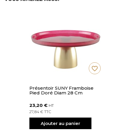
favorite_border
Présentoir SUNY Framboise
Pied Doré Diam 28 Cm
23,20 €
HT
27,84 € TTC
Ajouter au panier