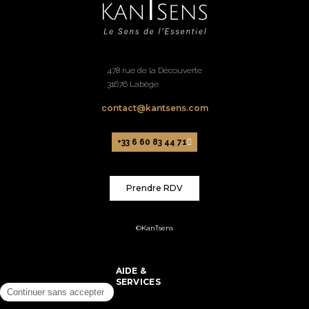
478 rue de la Découverte
31676 Labège
contact@kantsens.com
+33 6 60 83 44 71
Prendre RDV
©KanTsens
AIDE &
SERVICES