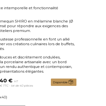
 intemporelle et fonctionnalité
e ramequin SHIRO en mélamine blanche (Ø
ensé pour répondre aux exigences des
hôteliers premium.
ustesse professionnelle en font un allié
r vos créations culinaires lors de buffets,
és.
douces et discrètement ondulées,
 la porcelaine artisanale avec un bord
 un rendu authentique et contemporain,
 présentations élégantes.
,40 €
HT
Disponible
€ TTC - lot de 40 pièces
x40)