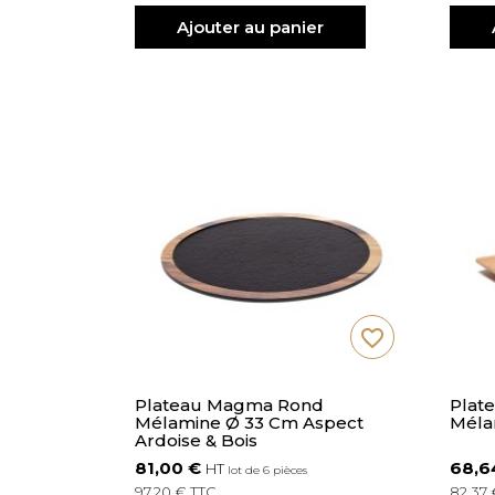
Ajouter au panier
favorite_border
Plateau Magma Rond
Plate
Mélamine Ø 33 Cm Aspect
Méla
Ardoise & Bois
81,00 €
68,6
HT
lot de 6 pièces
97,20 € TTC
82,37