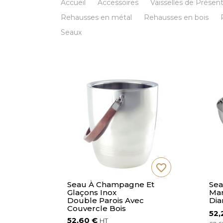
Accueil
Accessoires
Vaisselles de Présen
Rehausses en métal
Rehausses en bois
Seaux
favorite_border
favorite_border
rt
Seau À Champagne Et
Sea
 Cm
Glaçons Inox
Mar
Double Parois Avec
Dia
Couvercle Bois
52,
52,60 €
HT