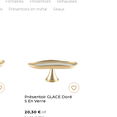
Fontaines
Présentoirs
Rehausses
is
Présentoirs en métal
Seaux
_border
favorite_border
Présentoir GLACE Doré
Présento
S En Verre
Pied Do
20,30 €
20,20 €
HT