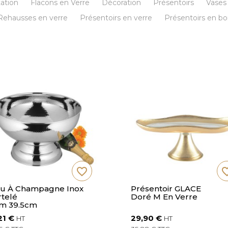
tation
Flacons en Verre
Décoration
Présentoirs
Vases
Rehausses en verre
Présentoirs en verre
Présentoirs en bo
favorite_border
favorite
u À Champagne Inox
Présentoir GLACE
telé
Doré M En Verre
m 39.5cm
21 €
29,90 €
HT
HT