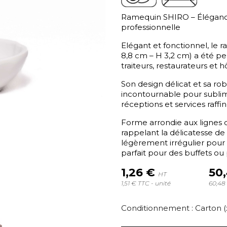
Ramequin SHIRO – Élégance
professionnelle
Elégant et fonctionnel, l
8,8 cm – H 3,2 cm) a été p
traiteurs, restaurateurs et 
Son design délicat et sa rob
incontournable pour sublime
réceptions et services raffin
Forme arrondie aux lignes 
rappelant la délicatesse de
légèrement irrégulier pour
parfait pour des buffets ou
1,26 €
50
HT
1,51 € TTC - unité
60,48 
Conditionnement : Carton (