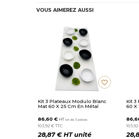
VOUS AIMEREZ AUSSI
favorite_border
Kit 3 Plateaux Modulo Blanc
Kit 3
Mat 60 X 25 Cm En Métal
60 X
86,60 €
86,6
HT
lot de 3 pièces
103,92 € TTC
103,92
28,87 € HT unité
28,