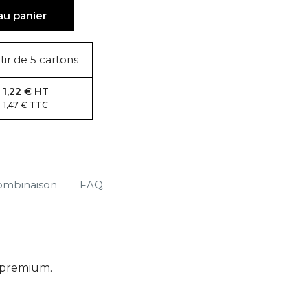
au panier
tir de 5 cartons
1,22 € HT
1,47 € TTC
ombinaison
FAQ
s premium.