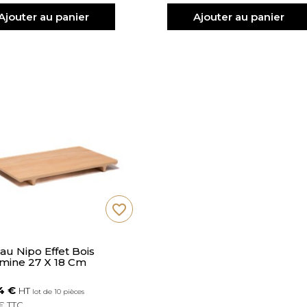
Ajouter au panier
Ajouter au panier
favorite_border
au Nipo Effet Bois
mine 27 X 18 Cm
4 €
HT
lot de 10 pièces
 € TTC