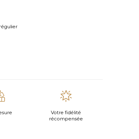
régulier
esure
Votre fidélité
récompensée