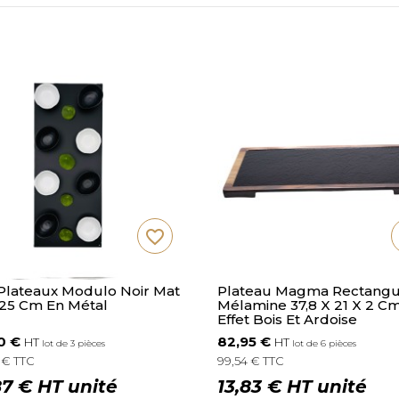
favorite_border
 Plateaux Modulo Noir Mat
Plateau Magma Rectangu
 25 Cm En Métal
Mélamine 37,8 X 21 X 2 C
Effet Bois Et Ardoise
0 €
82,95 €
HT
HT
lot de 3 pièces
lot de 6 pièces
 € TTC
99,54 € TTC
87 € HT unité
13,83 € HT unité