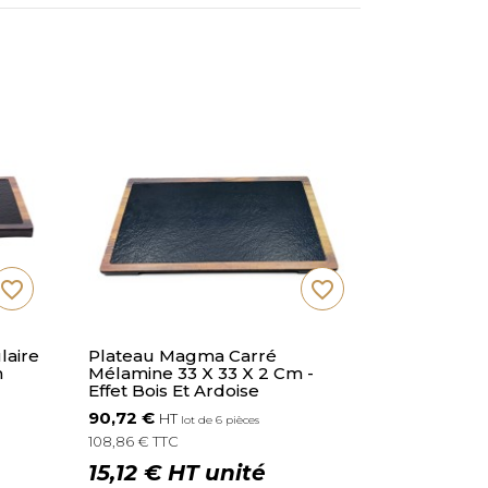
favorite_border
favorite_border
laire
Plateau Magma Carré
m
Mélamine 33 X 33 X 2 Cm -
Effet Bois Et Ardoise
90,72 €
HT
lot de 6 pièces
108,86 € TTC
15,12 € HT unité