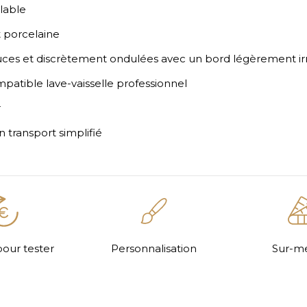
lable
et porcelaine
uces et discrètement ondulées avec un bord légèrement ir
ompatible lave-vaisselle professionnel
r
n transport simplifié
pour tester
Personnalisation
Sur-m