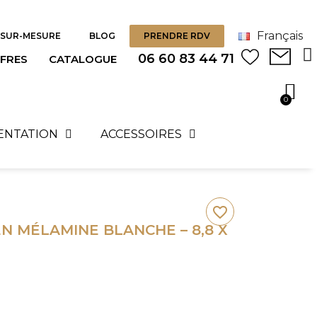
Français
SUR-MESURE
BLOG
PRENDRE RDV
06 60 83 44 71
FRES
CATALOGUE
SENTATION
ACCESSOIRES
favorite_border
N MÉLAMINE BLANCHE – 8,8 X