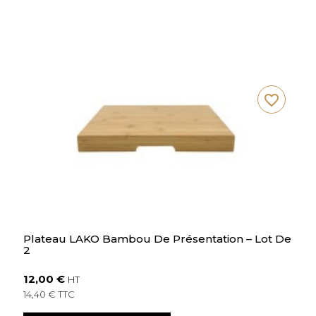
favorite_border
Plateau LAKO Bambou De Présentation – Lot De
2
12,00 €
HT
14,40 € TTC