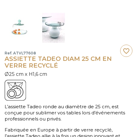
favorite_border
Ref. ATVL77608
ASSIETTE TADEO DIAM 25 CM EN
VERRE RECYCLÉ
Ø25 cm x H1,6 cm
L’assiette Tadeo ronde au diamètre de 25 cm, est
conçue pour sublimer vos tables lors d’événements
professionnels ou privés.
Fabriquée en Europe à partir de verre recyclé,
l’assiette Tadeo allie à la fois un design innovant et