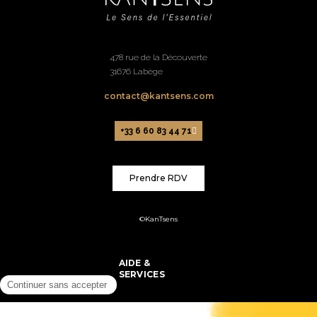
478 rue de la Découverte
31676 Labège
contact@kantsens.com
+33 6 60 83 44 71
Prendre RDV
©KanTsens
AIDE &
SERVICES