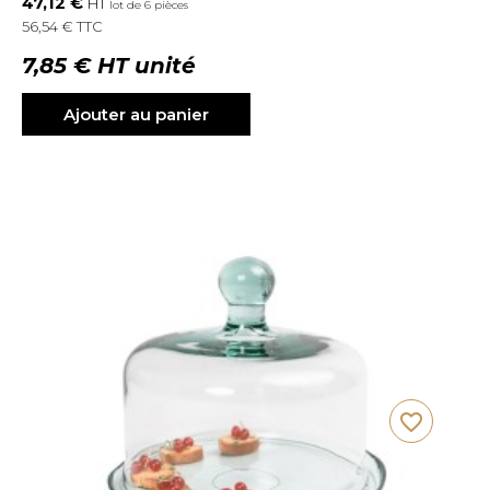
47,12 €
HT
lot de 6 pièces
56,54 € TTC
7,85 € HT unité
Ajouter au panier
favorite_border