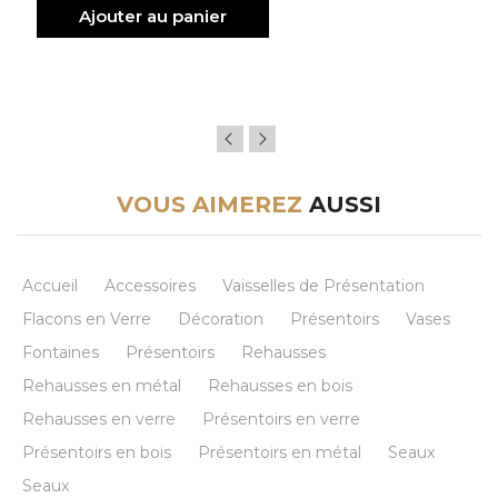
Ajouter au panier
VOUS AIMEREZ
AUSSI
Accueil
Accessoires
Vaisselles de Présentation
Flacons en Verre
Décoration
Présentoirs
Vases
Fontaines
Présentoirs
Rehausses
Rehausses en métal
Rehausses en bois
Rehausses en verre
Présentoirs en verre
Présentoirs en bois
Présentoirs en métal
Seaux
Seaux