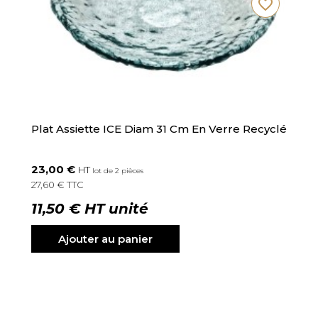
favorite_border
Plat Assiette ICE Diam 31 Cm En Verre Recyclé
23,00 €
HT
lot de 2 pièces
27,60 € TTC
11,50 € HT unité
Ajouter au panier