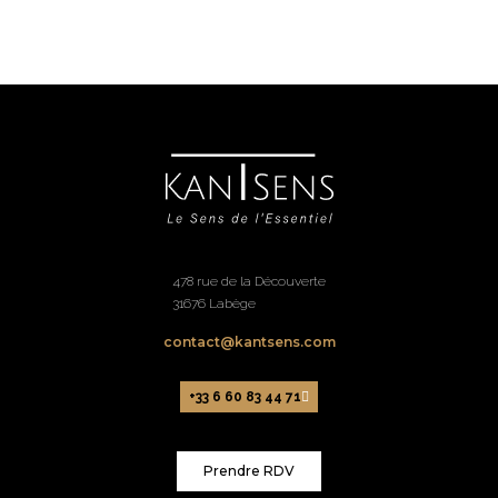
478 rue de la Découverte
31676 Labège
contact@kantsens.com
+33 6 60 83 44 71
Prendre RDV