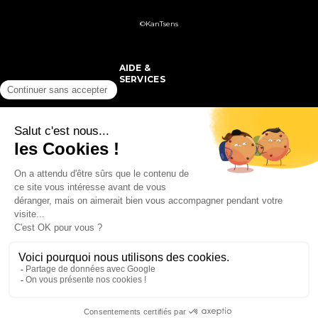
©KanTsens
AIDE &
SERVICES
PRODUITS
MON COMPTE
SUIVEZ-NOUS
COMMANDE &
LIVRAISON
Mentions légales
-
CGV
- Design :
Adapt-t
& E-shop - Développement :
SFI