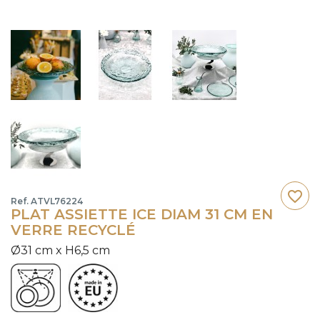
favorite_border
Ref. ATVL76224
PLAT ASSIETTE ICE DIAM 31 CM EN
VERRE RECYCLÉ
Ø31 cm x H6,5 cm