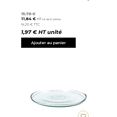
15,78 €
11,84 €
HT
lot de 6 pièces
14,20 € TTC
1,97 € HT unité
Ajouter au panier
favorite_border