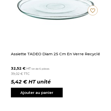
favorite_border
Assiette TADEO Diam 25 Cm En Verre Recyclé
32,52 €
HT
lot de 6 pièces
39,02 € TTC
5,42 € HT unité
Ajouter au panier