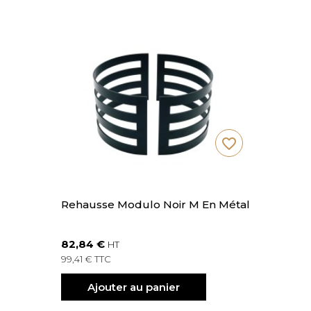
favorite_border
Rehausse Modulo Noir M En Métal
82,84 €
HT
99,41 € TTC
Ajouter au panier