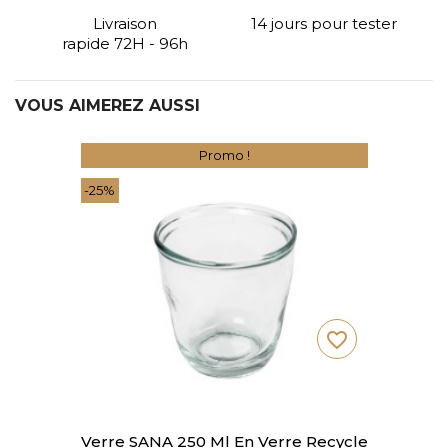
Livraison
14 jours pour tester
rapide 72H - 96h
VOUS AIMEREZ AUSSI
Promo !
-25%
favorite_border
Verre SANA 250 Ml En Verre Recycle