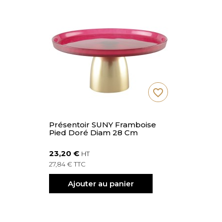
favorite_border
Présentoir SUNY Framboise
Pied Doré Diam 28 Cm
23,20 €
HT
27,84 € TTC
Ajouter au panier