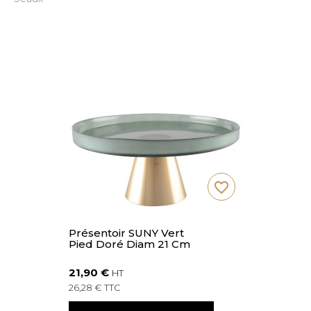
favorite_border
Présentoir SUNY Vert
Pied Doré Diam 21 Cm
21,90 €
HT
26,28 € TTC