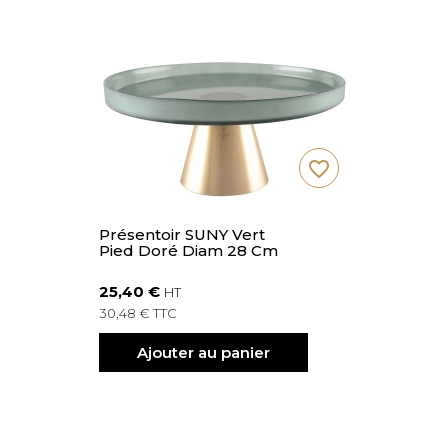
favorite_border
Présentoir SUNY Vert
Pied Doré Diam 28 Cm
25,40 €
HT
30,48 € TTC
Ajouter au panier