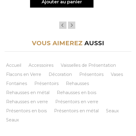
Ajouter au panier
VOUS AIMEREZ
AUSSI
Accueil
Accessoires
Vaisselles de Présentation
Flacons en Verre
Décoration
Présentoirs
Vases
Fontaines
Présentoirs
Rehausses
Rehausses en métal
Rehausses en bois
Rehausses en verre
Présentoirs en verre
Présentoirs en bois
Présentoirs en métal
Seaux
Seaux