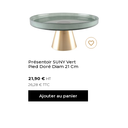
favorite_border
Présentoir SUNY Vert
Pied Doré Diam 21 Cm
21,90 €
HT
26,28 € TTC
Ajouter au panier