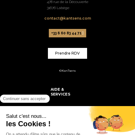
478 rue de la Découverte
31676 Labège
contact@kantsens.com
+33 6 60 83 44 71
Prendre RDV
©KanTsens
AIDE &
SERVICES
PRODUITS
MON COMPTE