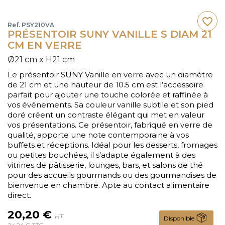
favorite_border
Ref. PSY210VA
PRÉSENTOIR SUNY VANILLE S DIAM 21
CM EN VERRE
Ø21 cm x H21 cm
Le présentoir SUNY Vanille en verre avec un diamètre
de 21 cm et une hauteur de 10.5 cm est l’accessoire
parfait pour ajouter une touche colorée et raffinée à
vos événements. Sa couleur vanille subtile et son pied
doré créent un contraste élégant qui met en valeur
vos présentations. Ce présentoir, fabriqué en verre de
qualité, apporte une note contemporaine à vos
buffets et réceptions. Idéal pour les desserts, fromages
ou petites bouchées, il s’adapte également à des
vitrines de pâtisserie, lounges, bars, et salons de thé
pour des accueils gourmands ou des gourmandises de
bienvenue en chambre. Apte au contact alimentaire
direct.
20,20 €
HT
Disponible